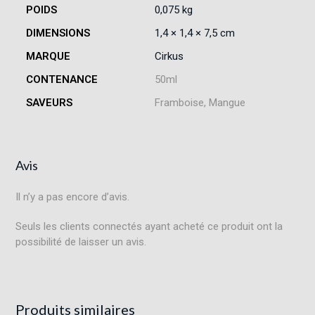
POIDS
0,075 kg
DIMENSIONS
1,4 × 1,4 × 7,5 cm
MARQUE
Cirkus
CONTENANCE
50ml
SAVEURS
Framboise, Mangue
Avis
Il n’y a pas encore d’avis.
Seuls les clients connectés ayant acheté ce produit ont la
possibilité de laisser un avis.
Produits similaires