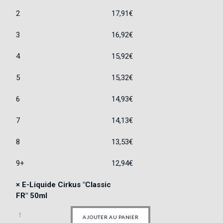
2
17,91
€
3
16,92
€
4
15,92
€
5
15,32
€
6
14,93
€
7
14,13
€
8
13,53
€
9+
12,94
€
×
E-Liquide Cirkus "Classic
FR" 50ml
AJOUTER AU PANIER