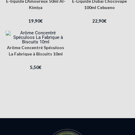
E-liquide L’Amoureux 50ml Al-
E-Liquide Dubaï Chocovape
Kimiya
100ml Cebueno
19,90
€
22,90
€
Arôme Concentré Spéculoos
La Fabrique à Biscuits 10ml
5,50
€