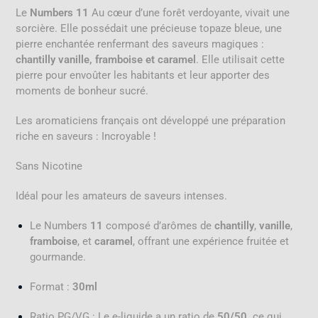
Le
Numbers 11
Au cœur d’une forêt verdoyante, vivait une
sorcière. Elle possédait une précieuse topaze bleue, une
pierre enchantée renfermant des saveurs magiques :
chantilly vanille, framboise et caramel
. Elle utilisait cette
pierre pour envoûter les habitants et leur apporter des
moments de bonheur sucré.
Les aromaticiens français ont développé une préparation
riche en saveurs : Incroyable !
Sans Nicotine
Idéal pour les amateurs de saveurs intenses.
Le Numbers
11
composé d’arômes de
chantilly
,
vanille
,
framboise
, et
caramel
, offrant une expérience fruitée et
gourmande.
Format :
30ml
Ratio PG/VG : Le e-liquide a un ratio de
50/50,
ce qui