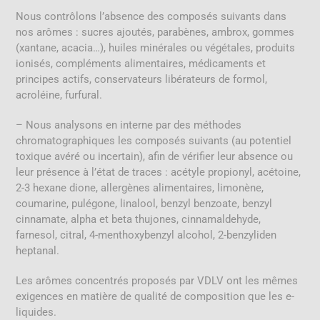
Nous contrôlons l’absence des composés suivants dans
nos arômes : sucres ajoutés, parabènes, ambrox, gommes
(xantane, acacia…), huiles minérales ou végétales, produits
ionisés, compléments alimentaires, médicaments et
principes actifs, conservateurs libérateurs de formol,
acroléine, furfural.
– Nous analysons en interne par des méthodes
chromatographiques les composés suivants (au potentiel
toxique avéré ou incertain), afin de vérifier leur absence ou
leur présence à l’état de traces : acétyle propionyl, acétoine,
2-3 hexane dione, allergènes alimentaires, limonène,
coumarine, pulégone, linalool, benzyl benzoate, benzyl
cinnamate, alpha et beta thujones, cinnamaldehyde,
farnesol, citral, 4-menthoxybenzyl alcohol, 2-benzyliden
heptanal.
Les arômes concentrés proposés par VDLV ont les mêmes
exigences en matière de qualité de composition que les e-
liquides.