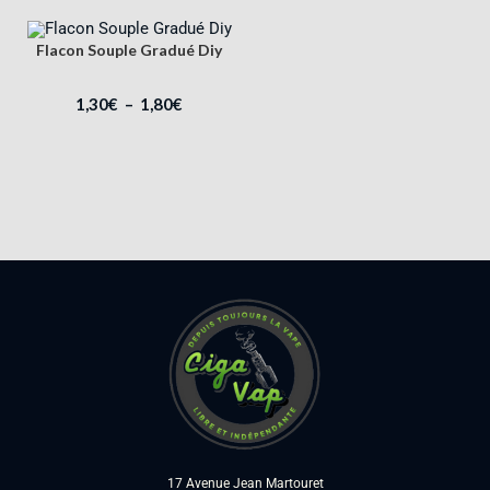
Flacon Souple Gradué Diy
1,30
€
–
1,80
€
17 Avenue Jean Martouret